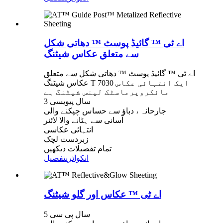
اے ٹی ™ گائیڈ پوسٹ ™ دھاتی شکل
سے متعلق عکاس شیٹنگ
اے ٹی ™ گائیڈ پوسٹ ™ دھاتی شکل سے متعلق
عکاس شیٹنگ T 7030 ایک انتہائی عکاس
مائکروپرماسٹک لینس شیٹنگ ہے
3 سال پیویسی
جارحانہ ، دباؤ سے حساس چپکنے والی
آسانی سے ہٹانے والا لائنر
انتہائی عکاسی
زبردست لچک
تمام تفصیلات دیکھیں
انکوائری
تفصیل
اے ٹی ™ عکاس اور گلو شیٹنگ
5 سال پی سی