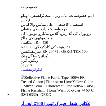
خصوصیات
اہم خصوصیات: ہائے ویز ، ہیٹ ٹرانسفر ، اویکو
ٹیکس
استعمال کا شعبہ: اعلی نمائش والا لباس
درخواست: حرارت کی منتقلی
پروپوزل کی گذارش: گلاس مائکرو موتیوں کی
مالا (موتیوں کی مالا)
عکاسی ، R>: 450
دھونے کی کارکردگی: 50 × 60 ° C
سرٹیفیکیشن: EN 20471 ، OEKO-TEX 100
ڈیزائن: سنگل رنگ
رنگین: گرے
برانڈ: AT
انکوائری
تفصیل
عکاس شعلہ فیبرک ٹیپ | 100٪ ایف آر