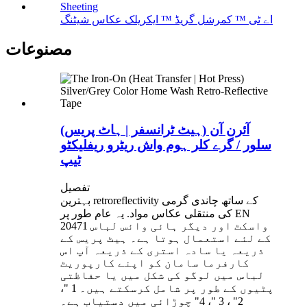
اے ٹی ™ کمرشل گریڈ ™ ایکریلک عکاس شیٹنگ
مصنوعات
آئرن آن (ہیٹ ٹرانسفر | ہاٹ پریس)
سلور / گرے کلر ہوم واش ریٹرو ریفلیکٹو
ٹیپ
تفصیل
بہترین retroreflectivity کے ساتھ چاندی گرمی
کی منتقلی عکاس مواد. یہ عام طور پر EN
20471 واسکٹ اور دیگر ہائی وائس لباس
کے لئے استعمال ہوتا ہے۔ ہیٹ پریس کے
ذریعہ یا سادہ استری کے ذریعہ آپ اس
کارفرما سامان کو اپنے کارپوریٹ
لباس میں لوگو کی شکل میں یا حفاظتی
پٹیوں کے طور پر شامل کرسکتے ہیں۔ 1 "،
2" ، 3 "، 4" چوڑائی میں دستیاب ہے۔