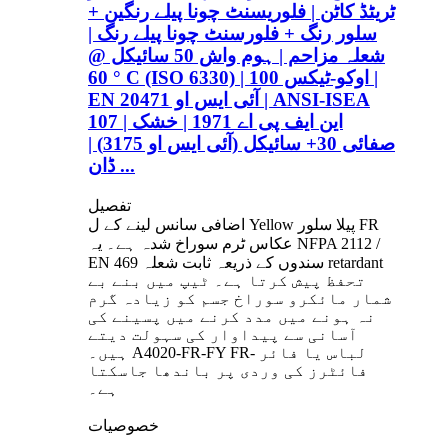
ٹریٹڈ کاٹن | فلوریسنٹ چونا پیلے رنگین +
سلور رنگ + فلورسنٹ چونا پیلے رنگ |
شعلہ مزاحم | ہوم واش 50 سائیکل @
60 ° C (ISO 6330) | اوکو-ٹیکس 100 |
EN آئی ایس او 20471 | ANSI-ISEA
107 | این ایف پی اے 1971 | خشک
صفائی 30+ سائیکل (آئی ایس او 3175) |
ڈان ...
تفصیل
اضافی سانس لینے کے ل Yellow پیلا سلور FR
عکاس ٹرم سوراخ شدہ ہے۔ یہ NFPA 2112 /
EN 469 سندوں کے ذریعہ ثابت شعلہ retardant
تحفظ پیش کرتا ہے۔ ٹیپ میں بنے بے
شمار مائکرو سوراخ جسم کو زیادہ گرم
نہ ہونے میں مدد کرنے میں پسینے کی
آسانی سے پیداوار کی سہولت دیتے
ہیں۔ A4020-FR-FY FR- لباس یا فائر
فائٹرز کی وردی پر باندھا جاسکتا
ہے۔
خصوصیات