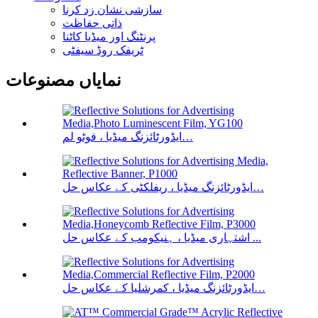
سازشی نشان زد کرنا
ذاتی حفاظت
پرنٹنگ اور میڈیا کاٹنا
ٹریفک روڈ سیفٹی
نمایاں مصنوعات
ایڈورٹائزنگ میڈیا ، فوٹو لم…
ایڈورٹائزنگ میڈیا ، ریفلکٹی کے عکاس حل…
اشتہاری میڈیا ، ہنیکومب کے عکاس حل ...
ایڈورٹائزنگ میڈیا ، کمرشلیا کے عکاس حل…