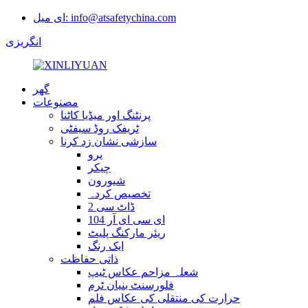
ای میل: info@atsafetychina.com
انگریزی
گھر
مصنوعات
پرنٹنگ اور میڈیا کاٹنا
ٹریفک روڈ سیفٹی
سازشی نشان زد کرنا
یرو
چیکر
شیورون
تخصیص کردہ
ڈاٹ سی 2
ای سی ای آر 104
ریئر مارکنگ پلیٹ
ایک رنگ
ذاتی حفاظت
شعلہ مزاحم عکاس ٹیپ
فلورسنٹ بنیان ٹرم
حرارت کی منتقلی کی عکاس فلم