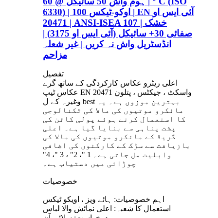
| ہوم واش 50 سائیکل @ 60 ° C (ISO
6330) | اوکو-ٹیکس 100 | EN آئی ایس او
20471 | ANSI-ISEA 107 | خشک
صفائی 30+ سائیکل (آئی ایس او 3175) |
انڈسٹریل واش نہ کریں | غیر شعلہ
مزاحم
تفصیل
اعلی ریٹرو عکاس کارکردگی کے ساتھ گرے
عکاس ٹیپ EN 20471 واسکٹ ، جیکٹس ، پتلون
وغیرہ کے ل best بہترین موزوں ہے۔ یہ
مائکرو موتیوں کی مالا کی ٹکنالوجی
کا استعمال کرتے ہوئے پولی کاٹن کی
پشت پناہی سے بنایا گیا ہے۔ اعلی
گریڈ کے مائکرو موتیوں کی مالا کی
بازیافت سے سڑک کے کارکنوں کی اضافی
وابلیت مل جاتی ہے۔ 1 "، 2" ، 3 "، 4"
چوڑائی میں دستیاب ہے۔
خصوصیات
اہم خصوصیات: ہائے ویز ، اویکو ٹیکس
استعمال کا شعبہ: اعلی نمائش والا لباس
درخواست: سلائی آن