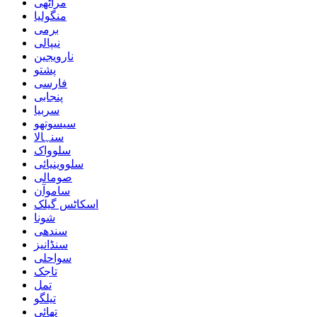
مراٹھی
منگولیا
برمی
نیپالی
نارویجین
پشتو
فارسی
پنجابی
سربیا
سیسوتھو
سنہالا
سلوواک
سلووینیائی
صومالی
ساموآن
اسکاٹس گیلک
شونا
سندھی
سنڈانیز
سواحلی
تاجک
تمل
تیلگو
تھائی