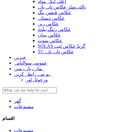
اعلی ٹیکہ مواد
پالئیےسٹر عکاس تانے بانے
عکاس فیشن بیگ
عکاس دستانے
عکاس ربن
عکاس رننگ بیلٹ
عکاس بنیان
عکاس سوت
SOLAS گریڈ عکاس ٹیپ
TC عکاس تانے بانے
خبریں
عمومی سوالنامہ
ہمارے بارے میں
ہم سے رابطہ کریں
ورچوئل ٹور
گھر
مصنوعات
اقسام
مصنوعات