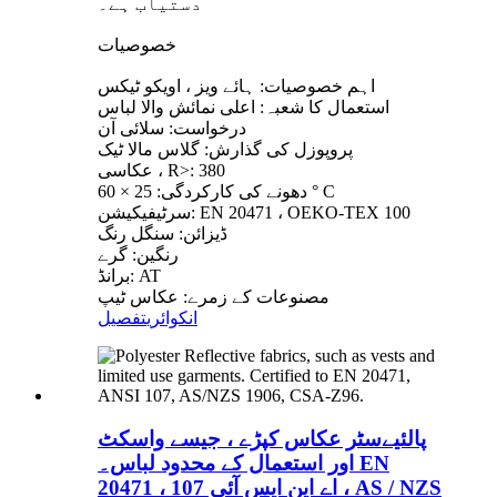
دستیاب ہے۔
خصوصیات
اہم خصوصیات: ہائے ویز ، اویکو ٹیکس
استعمال کا شعبہ: اعلی نمائش والا لباس
درخواست: سلائی آن
پروپوزل کی گذارش: گلاس مالا ٹیک
عکاسی ، R>: 380
دھونے کی کارکردگی: 25 × 60 ° C
سرٹیفیکیشن: EN 20471 ، OEKO-TEX 100
ڈیزائن: سنگل رنگ
رنگین: گرے
برانڈ: AT
مصنوعات کے زمرے: عکاس ٹیپ
انکوائری
تفصیل
پالئیےسٹر عکاس کپڑے ، جیسے واسکٹ
اور استعمال کے محدود لباس۔ EN
20471 ، اے این ایس آئی 107 ، AS / NZS