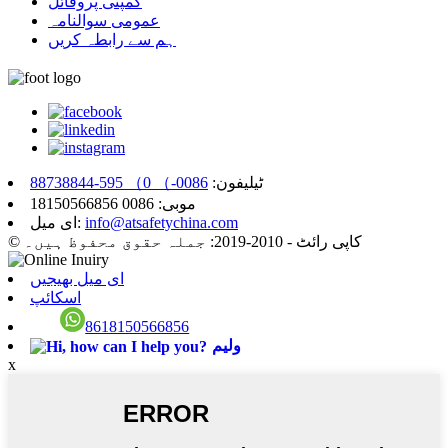
کمپنی پروفائل
عمومی سوالنامہ
ہم سے رابطہ کریں
ٹیلیفون:
0086-） 0） 595-88738844
موبی: 0086 18150566856
info@atsafetychina.com
ای میل:
© کاپی رائٹ - 2010-2019: جملہ حقوق محفوظ ہیں۔
ای میل بھیجیں
اسکائپ
8618150566856
ولیم
x