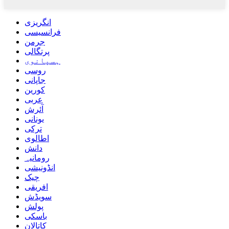
انگریزی
فرانسیسی
جرمن
پرتگالی
ہسپانوی
روسی
جاپانی
کورین
عربی
آئرش
یونانی
ترکی
اطالوی
دانش
رومانیہ
انڈونیشی
چیک
افریقی
سویڈش
پولش
باسکی
کاتالان