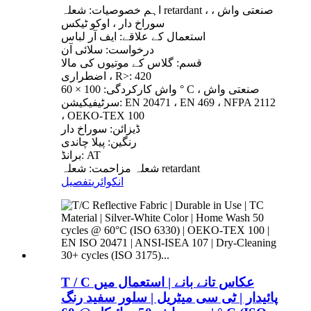
اہم خصوصیات: شعلہ retardant ، صنعتی واش ،
سوراخ دار ، اوکو ٹیکس
استعمال کے علاقے: ایف آر لباس
درخواست: سلائی آن
قسم: گلاس کے موتیوں کی مالا
اضطراری ، R>: 420
واش کارکردگی: 100 × 60 ° C ، صنعتی واش
سرٹیفیکیشن: EN 20471 ، EN 469 ، NFPA 2112
، OEKO-TEX 100
ڈیزائن: سوراخ دار
رنگین: پیلا چاندی
برانڈ: AT
شعلہ مزاحمت: شعلہ retardant
انکوائری
تفصیل
T / C عکاس تانے بانے | استعمال میں
پائیدار | ٹی سی میٹریل | سلور سفید رنگ