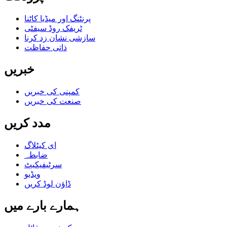
پرنٹنگ اور میڈیا کاٹنا
ٹریفک روڈ سیفٹی
سازشی نشان زد کرنا
ذاتی حفاظت
خبریں
کمپنی کی خبریں
صنعت کی خبریں
مدد کریں
ای کیٹلاگ
ضابطہ
سرٹیفیکیٹ
ویڈیو
ڈاؤن لوڈ کریں
ہمارے بارے میں