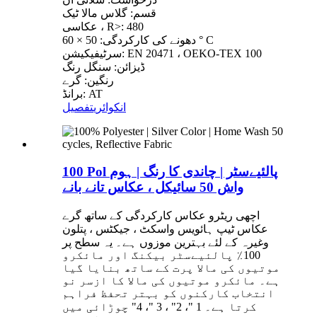
قسم: گلاس مالا ٹیک
عکاسی ، R>: 480
دھونے کی کارکردگی: 50 × 60 ° C
سرٹیفیکیشن: EN 20471 ، OEKO-TEX 100
ڈیزائن: سنگل رنگ
رنگین: گرے
برانڈ: AT
انکوائری
تفصیل
100 Pol پالئیےسٹر | چاندی کا رنگ | ہوم
واش 50 سائیکل ، عکاس تانے بانے
اچھی ریٹرو عکاس کارکردگی کے ساتھ گرے
عکاس ٹیپ ہائویس واسکٹ ، جیکٹس ، پتلون
وغیرہ کے لئے بہترین موزوں ہے۔ یہ سطح پر
100٪ پالئیےسٹر بیکنگ اور مائکرو
موتیوں کی مالا پرت کے ساتھ بنایا گیا
ہے۔ مائکرو موتیوں کی مالا کا ازسر نو
انتخاب کارکنوں کو بہتر تحفظ فراہم
کرتا ہے۔ 1 "، 2" ، 3 "، 4" چوڑائی میں