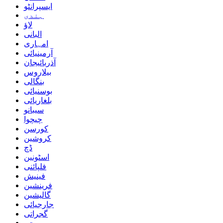
ایسپرانٹو
ہندی
لاؤ
البانی
امہاری
آرمینیائی
آذربائیجان
بیلاروس
بنگالی
بوسنیائی
بلغاریائی
سیبانو
چیچوا
کورسن
کروشین
ڈچ
اسٹونین
فلپائنی
فینیش
فرینشین
گالیشین
جارجیائی
گجراتی
ہیتی