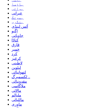
ہاؤسا
ہوائی
عبرانی
ہمونگ
ہنگری
آئس لینڈی
اِگبو
جاویانی
کناڈا
قازق
خمیر
کرد
کرغیز
لاطینی
لیٹوین
لتھوانیائی
لکسمبرگ ..
مقدونیائی
ملاگاسی
مالائی
ملیالم
مالٹیائی
ماوری