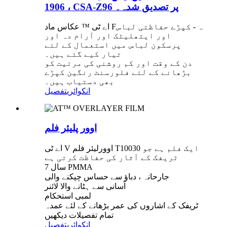
1906 ، CSA-Z96 پر تصدیق شدہ۔
اے ٹی ™ عکاس ماد Fہ - کپڑے حفاظتی لباس
اور ایتھلیٹک اور آرام دہ اور
پرسکون لباس میں استعمال کے لئے
تیار کیے گئے ہیں۔
دن کے وقت اور کم روشنی کی مرئیت کو
بڑھانے کے لئے فلورسنٹ رنگین کپڑے
بھی دستیاب ہیں۔
انکوائری
تفصیل
اوور پلیئر فلم
اے ٹی V اوورلیئر فلم T10030 ایک فلم ہے جو
ٹریفک کے آثار کی حفاظت کرتی ہے
7 سال PMMA
جارحانہ ، دباؤ سے حساس چپکنے والی
آسانی سے ہٹانے والا لائنر
لمبی استحکام
ٹریفک کے اشاروں کی عمر بڑھانے کے لئے عمدہ
تمام تفصیلات دیکھیں
انکوائری
تفصیل